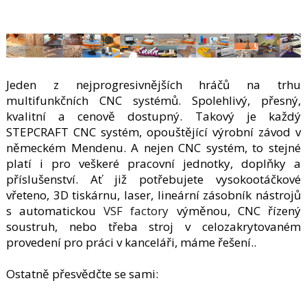
Jeden z nejprogresivnějších hráčů na trhu
multifunkčních CNC systémů. Spolehlivý, přesný,
kvalitní a cenově dostupný. Takový je každý
STEPCRAFT CNC systém, opouštějící výrobní závod v
německém Mendenu. A nejen CNC systém, to stejné
platí i pro veškeré pracovní jednotky, doplňky a
příslušenství. Ať již potřebujete vysokootáčkové
vřeteno, 3D tiskárnu, laser, lineární zásobník nástrojů
s automatickou
VSF factory
výměnou, CNC řízený
soustruh, nebo třeba stroj v celozakrytovaném
provedení pro práci v kanceláři, máme řešení..
Ostatně přesvědčte se sami: