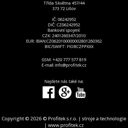
Třída 5.května 457/44
373 72 Lišov
IČ: 06242952
DIČ: CZ06242952
Bankovní spojení:
CZK: 2401260347/2010
EUR: IBAN:CZ0620100000002801260362
BIC/SWIFT: FIOBCZPPXXX
GSM:
+420 777 577 819
E-mail:
info@profitek.cz
Najdete nás také na:
Copyright © 2026 © Profitek s.r.o. | stroje a technologie
| www.profitek.cz