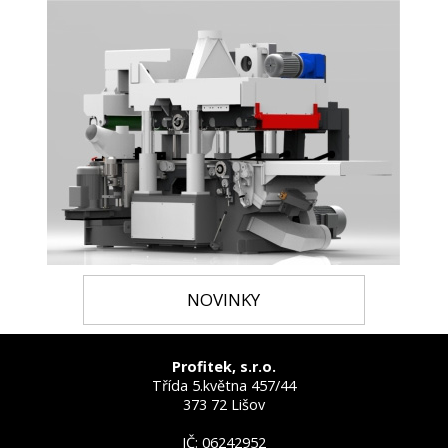
NOVINKY
Profitek, s.r.o.
Třída 5.května 457/44
373 72 Lišov
IČ: 06242952