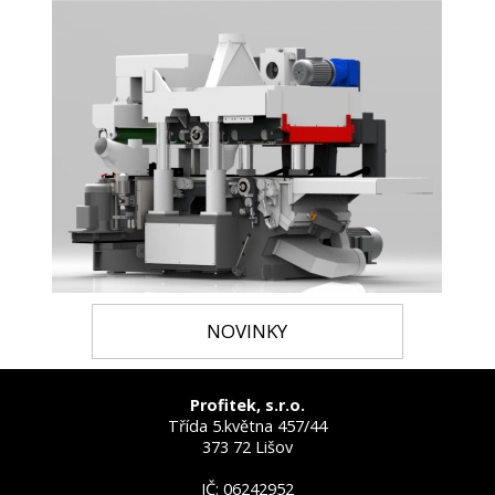
NOVINKY
Profitek, s.r.o.
Třída 5.května 457/44
373 72 Lišov
IČ: 06242952