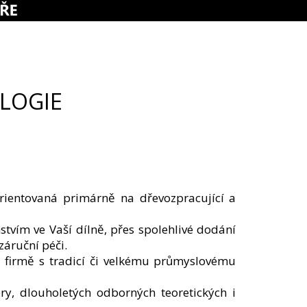
OLOGIE
orientovaná primárně na dřevozpracující a
vím ve Vaší dílně, přes spolehlivé dodání
záruční péči.
ké firmě s tradicí či velkému průmyslovému
ry, dlouholetých odborných teoretických i