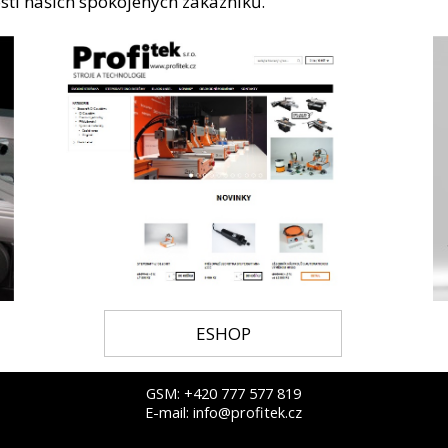
stí našich spokojených zákazníků.
ESHOP
GSM:
+420 777 577 819
E-mail:
info@profitek.cz