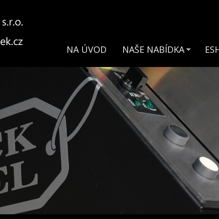
NA ÚVOD
NAŠE NABÍDKA
ES