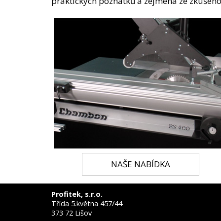
praktických poznatků a zejména ze zkušeno
NAŠE NABÍDKA
Profitek, s.r.o.
Třída 5.května 457/44
373 72 Lišov