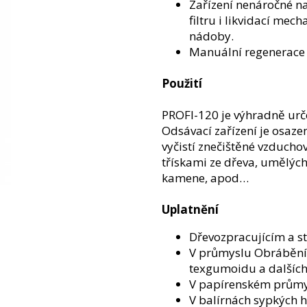
Zařízení nenáročné n
filtru i likvidací mec
nádoby.
Manuální regenerace f
Použití
PROFI-120 je výhradně urč
Odsávací zařízení je osazen
vyčistí znečištěné vzduch
třískami ze dřeva, umělých
kamene, apod…
Uplatnění
Dřevozpracujícím a s
V průmyslu Obrábění 
texgumoidu a dalších
V papírenském průmy
V balírnách sypkých 