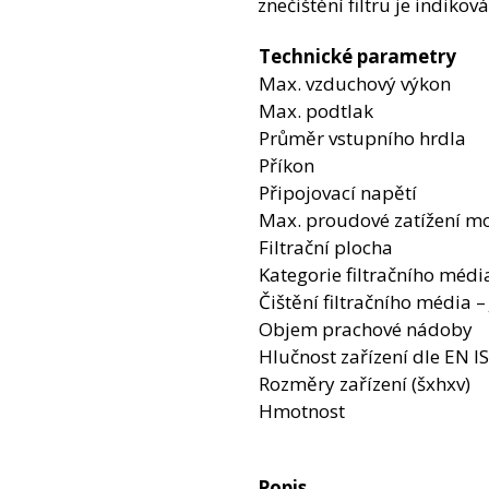
znečištění filtru je indikov
Technické parametry
Max. vzduchový výkon
Max. podtlak
Průměr vstupního hrdla
Příkon
Připojovací napětí
Max. proudové zatížení m
Filtrační plocha
Kategorie filtračního médi
Čištění filtračního média 
Objem prachové nádoby
Hlučnost zařízení dle EN I
Rozměry zařízení (šxhxv)
Hmotnost
Popis