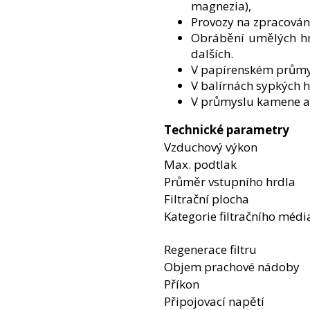
magnezia),
Provozy na zpracován
Obrábění umělých hm
dalších.
V papírenském průmy
V balírnách sypkých 
V průmyslu kamene a
Technické parametry
Vzduchový výkon
Max. podtlak
Průměr vstupního hrdla
Filtrační plocha
Kategorie filtračního médi
Regenerace filtru
Objem prachové nádoby
Příkon
Připojovací napětí