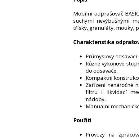
Mobilní odprašovač BASIC
suchými nevýbušnými mec
třísky, granuláty, mouky, p
Charakteristika odprašo
Průmyslový odsávací 
Různé výkonové stupn
do odsavače.
Kompaktní konstrukc
Zařízení nenáročné 
filtru i likvidací m
nádoby.
Manuální mechanické č
Použití
Provozy na zpracov