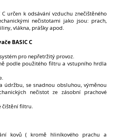
 C určen k odsávání vzduchu znečištěného
hanickými nečistotami jako jsou: prach,
iliny, vlákna, prášky apod.
vače BASIC C
systém pro nepřetržitý provoz.
ě podle použitého filtru a vstupního hrdla
e.
na údržbu, se snadnou obsluhou, výměnou
echanických nečistot ze zásobní prachové
ištění filtru.
ání kovů ( kromě hliníkového prachu a