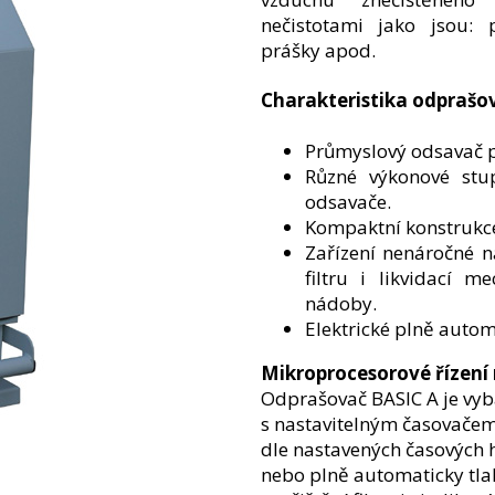
nečistotami jako jsou: p
prášky apod.
Charakteristika odprašo
Průmyslový odsavač p
Různé výkonové stu
odsavače.
Kompaktní konstrukc
Zařízení nenáročné 
filtru i likvidací m
nádoby.
Elektrické plně automa
Mikroprocesorové řízení 
Odprašovač BASIC A je vy
s nastavitelným časovačem, 
dle nastavených časových h
nebo plně automaticky tl