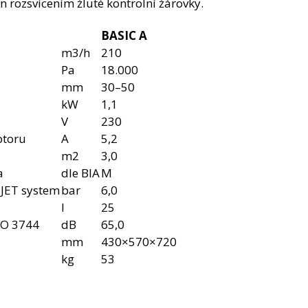
án rozsvícením žluté kontrolní žárovky.
BASIC A
m3/h
210
Pa
18.000
mm
30–50
kW
1,1
V
230
otoru
A
5,2
m2
3,0
a
dle BIA
M
– JET system
bar
6,0
l
25
SO 3744
dB
65,0
mm
430×570×720
kg
53