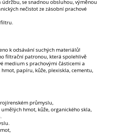
a údržbu, se snadnou obsluhou, výměnou
hanických nečistot ze zásobní prachové
iltru.
eno k odsávání suchých materiálů!
o filtrační patronou, která spolehlivě
ové medium s prachovými částicemi a
 hmot, papíru, kůže, plexiskla, cementu,
trojírenském průmyslu,
umělých hmot, kůže, organického skla,
.
slu.
hmot,