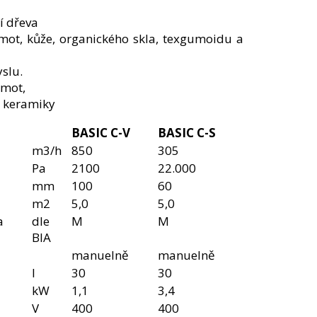
í dřeva
ot, kůže, organického skla, texgumoidu a
slu.
hmot,
 keramiky
BASIC C-V
BASIC C-S
m3/h
850
305
Pa
2100
22.000
mm
100
60
m2
5,0
5,0
a
dle
M
M
BIA
manuelně
manuelně
l
30
30
kW
1,1
3,4
V
400
400