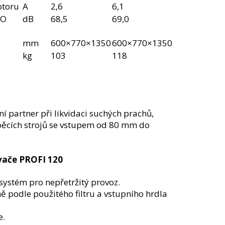
otoru
A
2,6
6,1
SO
dB
68,5
69,0
mm
600×770×1350
600×770×1350
kg
103
118
í partner při likvidaci suchých prachů,
běcích strojů se vstupem od 80 mm do
vače PROFI 120
systém pro nepřetržitý provoz.
 podle použitého filtru a vstupního hrdla
e.