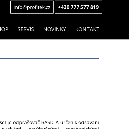
info@profitek.cz
+420 777 577 819
HOP
SERVIS
NOVINKY
KONTAKT
sel je odprašovač BASIC A určen k odsávání
 suchými nevýbušnými mechanickými