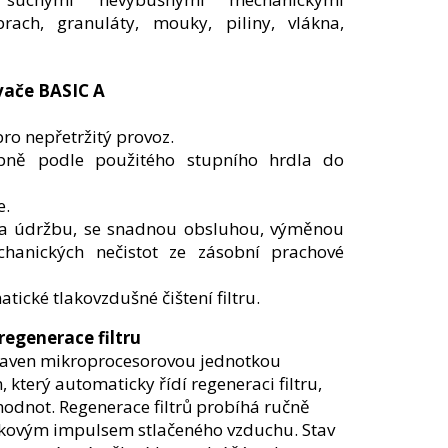
rach, granuláty, mouky, piliny, vlákna,
vače BASIC A
ro nepřetržitý provoz.
pně podle použitého stupního hrdla do
e.
na údržbu, se snadnou obsluhou, výměnou
echanických nečistot ze zásobní prachové
tické tlakovzdušné čištení filtru.
regenerace filtru
baven mikroprocesorovou jednotkou
který automaticky řídí regeneraci filtru,
odnot. Regenerace filtrů probíhá ručně
akovým impulsem stlačeného vzduchu. Stav