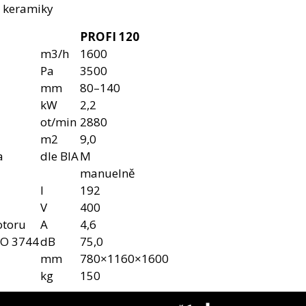
 keramiky
PROFI 120
m3/h
1600
Pa
3500
mm
80–140
kW
2,2
ot/min
2880
m2
9,0
a
dle BIA
M
manuelně
l
192
V
400
otoru
A
4,6
SO 3744
dB
75,0
mm
780×1160×1600
kg
150