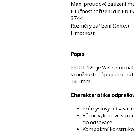
Max. proudové zatížení m
Hlučnost zařízení dle EN I
3744
Rozměry zařízení (šxhxv)
Hmotnost
Popis
PROFI-120 je Váš neformáln
s možností připojení obrá
140 mm.
Charakteristika odprašo
Průmyslový odsávací 
Různé výkonové stupně
do odsavače.
Kompaktní konstrukc