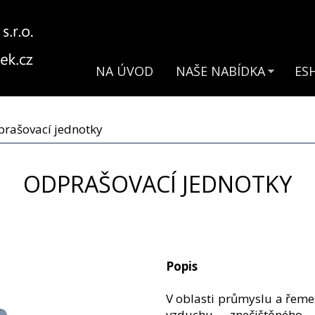
NA ÚVOD
NAŠE NABÍDKA
ES
rašovací jednotky
ODPRAŠOVACÍ JEDNOTKY
Popis
V oblasti průmyslu a řeme
vzduchu znečištěného