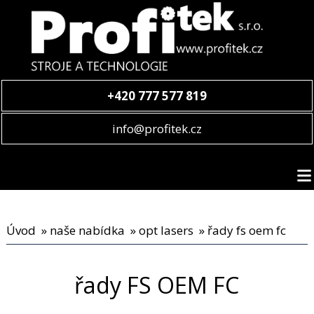
+420 777 577 819
info@profitek.cz
Úvod
»
naše nabídka
»
opt lasers
» řady fs oem fc
řady FS OEM FC