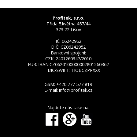
Profitek, s.r.o.
Třída 5.května 457/44
373 72 Lišov
IČ: 06242952
DIČ: CZ06242952
Bankovní spojení:
CZK: 2401260347/2010
EUR: IBAN:CZ0620100000002801260362
BIC/SWIFT: FIOBCZPPXXX
GSM:
+420 777 577 819
E-mail:
info@profitek.cz
Najdete nás také na: