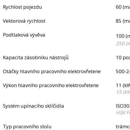
Rychlost pojezdu
60 (m
Vektorová rychlost
85 (m
Podtlaková vývěva
100 (
250 (
Kapacita zásobníku nástrojů
10 po
Otáčky hlavního pracovního elektrovřetene
500-2
Výkon hlavního pracovního elektrovřetene
11 (k
15 (k
Systém upínacího sklíčidla
ISO30
HSK F
Typ pracovního stolu
trámc