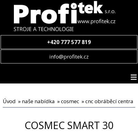
+420 777 577 819
info@profitek.cz
Úvod
»
naše nabídka
»
cosmec
»
cnc obráběcí centra
COSMEC SMART 30