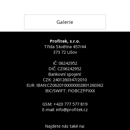
Galerie
Profitek, s.r.o.
Třída 5.května 457/44
373 72 Lišov
IČ: 06242952
DIČ: CZ06242952
Bankovní spojení:
CZK: 2401260347/2010
EUR: IBAN:CZ0620100000002801260362
BIC/SWIFT: FIOBCZPPXXX
GSM:
+420 777 577 819
E-mail:
info@profitek.cz
Najdete nás také na: