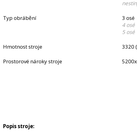
nestin
Typ obrábění
3 osé
4 osé
5 osé
Hmotnost stroje
3320 (
Prostorové nároky stroje
5200x
Popis stroje: