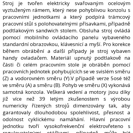
Stroj je tvořen elektricky svařovaným ocelovým
vyztuženým rámem, který nese pohyblivou konzolu s
pracovními jednotkami a který podpírá trámcový
pracovní stůl s polohovatelnými přísavkami, případně
podtlakovým sandwich stolem. Obsluha stroj ovládá
pomocí mobilního ovládacího panelu vybaveného
standardní obrazovkou, klávesnicí a myší. Pro korekce
během obrábění a další případy je stroj vybaven
handy ovladačem. Materiál upnutý podtlakově na
části či celém pracovním stole je obráběn pomocí
pracovních jednotek pohybujících se ve svislém směru
(Z) a vodorovném směru (Y).V případě verze 5osé též
ve směru (A) a směru (B). Pohyb ve směru (X) vykonává
samotná konzola. Veškerá vedení a motory jsou díky
již více než 39 letým zkušenostem s výrobou
numericky řízených strojů dimenzovány tak, aby
garantovaly dlouhodobou spolehlivost, přesnost a
odolnost cyklickému namáhání. Hlavní pracovní
jednotku tvoří vysokofrekvenční elektrovřeteno s
regulovatelnými otáčkami, případně může být