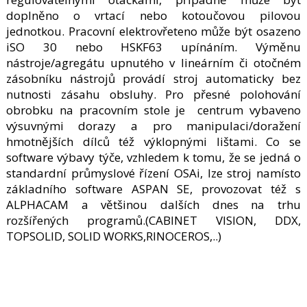
doplněno o vrtací nebo kotoučovou pilovou
jednotkou. Pracovní elektrovřeteno může být osazeno
iSO 30 nebo HSKF63 upínáním. Výměnu
nástroje/agregátu upnutého v lineárním či otočném
zásobníku nástrojů provádí stroj automaticky bez
nutnosti zásahu obsluhy. Pro přesné polohování
obrobku na pracovním stole je centrum vybaveno
výsuvnými dorazy a pro manipulaci/doražení
hmotnějších dílců též výklopnými lištami. Co se
software výbavy týče, vzhledem k tomu, že se jedná o
standardní průmyslové řízení OSAi, lze stroj namísto
základního software ASPAN SE, provozovat též s
ALPHACAM a většinou dalších dnes na trhu
rozšířených programů.(CABINET VISION, DDX,
TOPSOLID, SOLID WORKS,RINOCEROS,..)