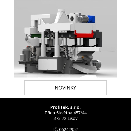
NOVINKY
Profitek, s.r.o.
Třída 5.května 457/44
373 72 Lišov
IČ: 06242952