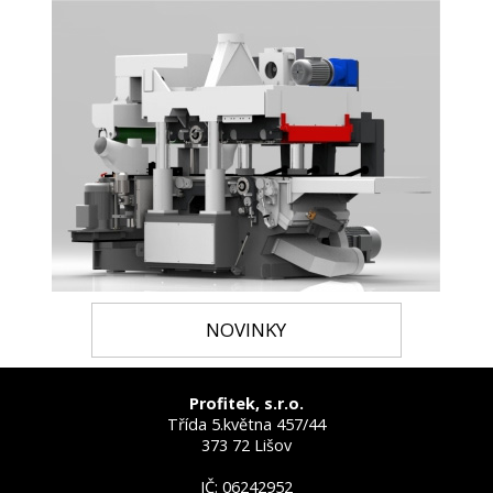
NOVINKY
Profitek, s.r.o.
Třída 5.května 457/44
373 72 Lišov
IČ: 06242952