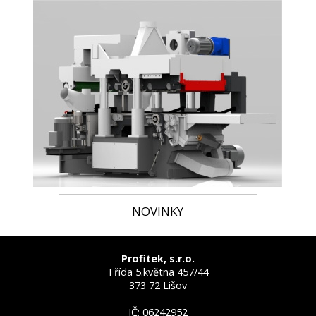
NOVINKY
Profitek, s.r.o.
Třída 5.května 457/44
373 72 Lišov
IČ: 06242952